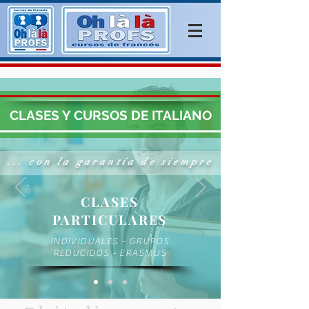
CLASES Y CURSOS DE ITALIANO
... con la garantía de siempre
CLASES
PARTICULARES
INDIVIDUALES - GRUPOS
REDUCIDOS - ERASMUS