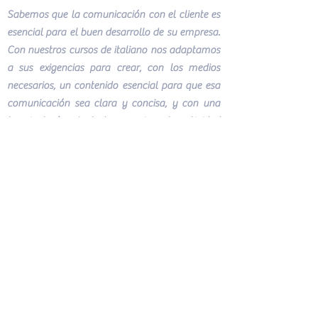
Sabemos que la comunicación con el cliente es
esencial para el buen
desarrollo
de su empresa.
Con nuestros cursos de italiano nos adaptamos
a sus exigencias para crear, con los medios
necesarios, un contenido esencial para que esa
comunicación sea clara y concisa, y con una
terminología adaptada y precisa a la actividad
que desempeña.
Nos acercamos a sus necesidades para impartir
clases tanto grupales como
individuales.
Trataremos de crear siempre un ambiente cálido
en el que el trabajador, ademas de adquirir los
conocimientos necesarios, disfrute y desarrolle
al máximo todas sus capacidades, haciendo de
la clase un momento relajado y ameno.